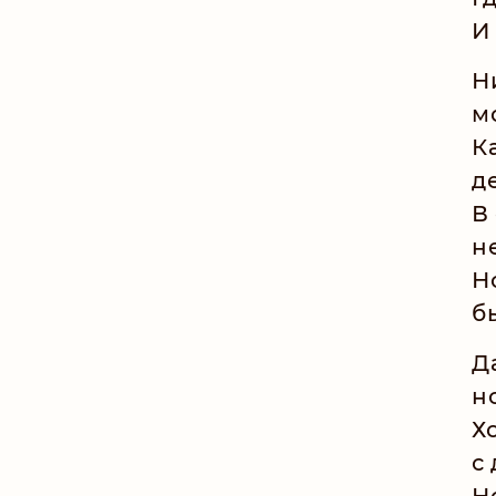
И
Н
м
К
д
В
н
Н
б
Д
н
Х
с
Н