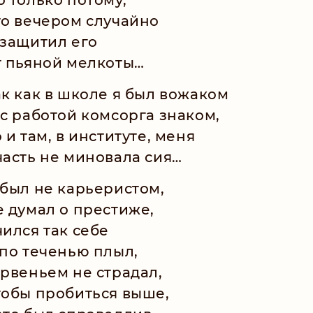
то вечером случайно
 защитил его
т пьяной мелкоты…
ак как в школе я был вожаком
 с работой комсорга знаком,
о и там, в институте, меня
часть не миновала сия…
 был не карьеристом,
е думал о престиже,
чился так себе
 по теченью плыл,
 рвеньем не страдал,
тобы пробиться выше,