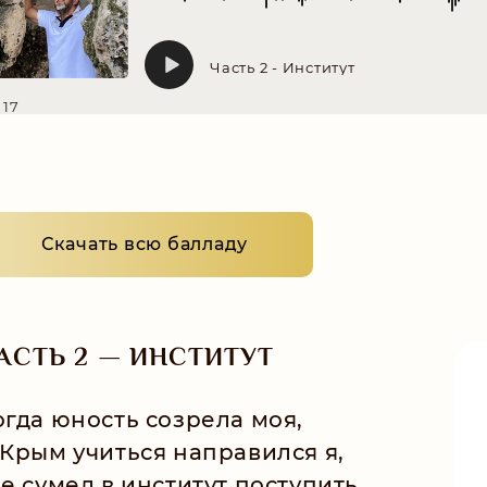
Часть 2 - Институт
17
Скачать всю балладу
АСТЬ 2 — ИНСТИТУТ
огда юность созрела моя,
 Крым учиться направился я,
де сумел в институт поступить