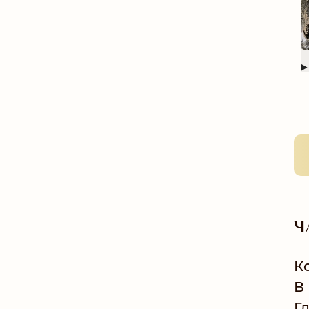
Ч
К
В
Г