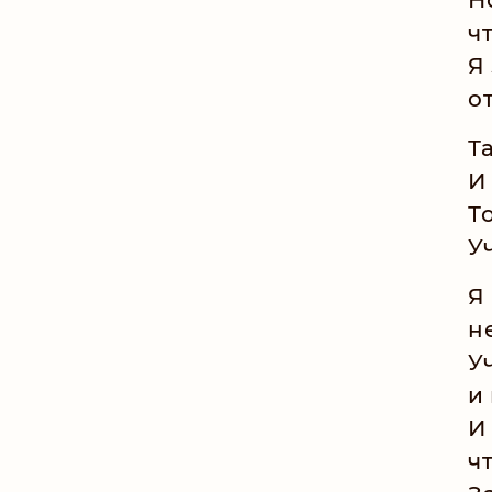
ч
Я
о
Т
И
Т
У
Я
н
У
и
И
ч