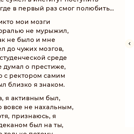
 где в первый раз смог полюбить…
икто мои мозги
оралью не мурыжил,
ак не было и мне
ел до чужих мозгов,
 студенческой среде
е думал о престиже,
о с ректором самим
ыл близко я знаком.
а, я активным был,
о вовсе не нахальным,
отя, признаюсь, я
 деканом был на ты,
о только потому,