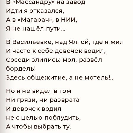
В «Массандру» на завод
Идти я отказался,
А в «Магарач», в НИИ,
Я не нашёл пути…
В Васильевке, над Ялтой, где я жил
И часто к себе девочек водил,
Соседи злились: мол, развёл
бордель!
Здесь общежитие, а не мотель!..
Но я не видел в том
Ни грязи, ни разврата
И девочек водил
не с целью поблудить,
А чтобы выбрать ту,