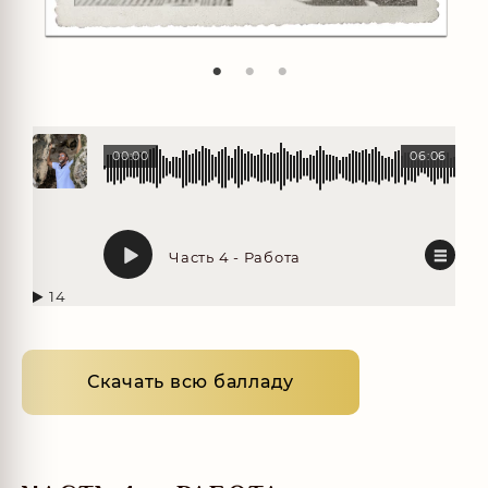
00:00
06:06
Часть 4 - Работа
14
Скачать всю балладу