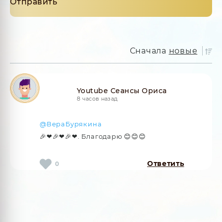
Сначала
новые
Youtube Сеансы Ориса
8 часов назад
@ВераБурякина
🎉❤🎉❤🎉❤. Благодарю 😊😊😊
Ответить
0