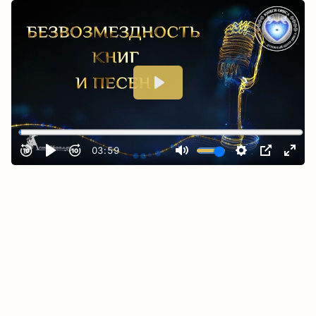
_
___