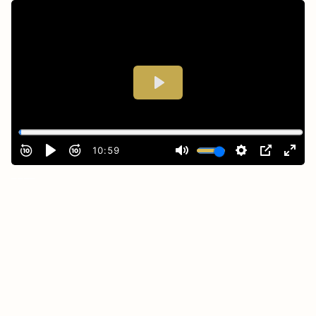
_
___