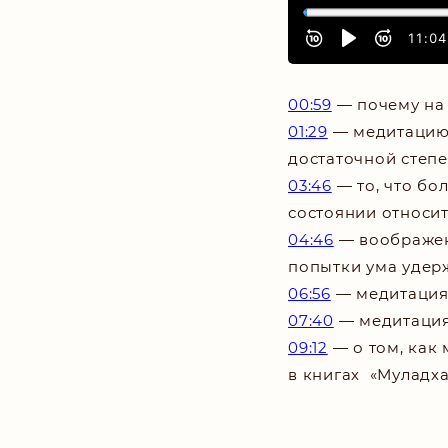
___
00:59
—
почему на
01:29
—
медитацию 
достаточной степ
03:46
—
то, что б
состоянии относи
04:46
—
воображен
попытки ума удерж
06:56
—
медитация
07:40
—
медитация
09:12
— о том, как
в книгах «Муладха