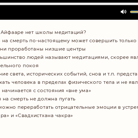
 Айфааре нет школы медитаций?
на смерть по-настоящему может совершить только т
ени проработаны низшие центры
ольшинство людей называют медитациями, скорее яв
тельного покоя
ие света, исторических событий, снов и т.п. предст
ать человека в пределах физического тела и не яв
 начинается с состояния «вне ума»
 на смерть не должна пугать
 можно переработать отрицательные эмоции в устре
ра» и «Свадхистхана чакра»