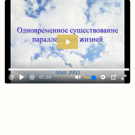
_
___