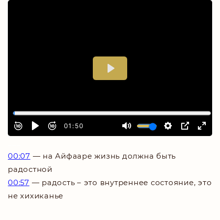
___
00:07
—
на Айфааре жизнь должна быть
радостной
00:57
—
радость – это внутреннее состояние, это
не хихиканье