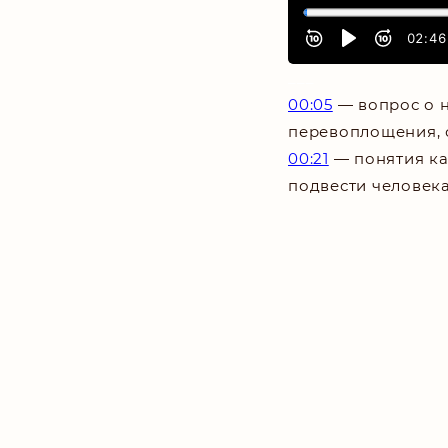
___
00:05
—
вопрос о 
перевоплощения,
00:21
—
понятия к
подвести человека