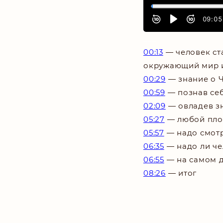
___
00:13
—
человек ст
окружающий мир и
00:29
—
знание о 
00:59
— познав себ
02:09
— овладев зн
05:27
— любой плох
05:57
— надо смотр
06:35
— надо ли че
06:55
— на самом д
08:26
— итог