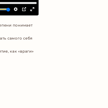
тепени понимает
ать самого себя
тие, как «враги»