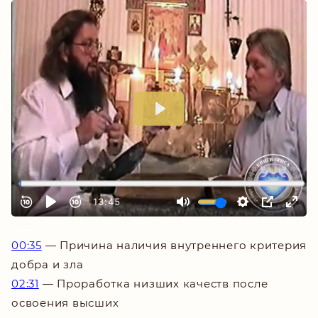
_
___
00:35
— Причина наличия внутреннего критерия
добра и зла
02:31
— Проработка низших качеств после
освоения высших